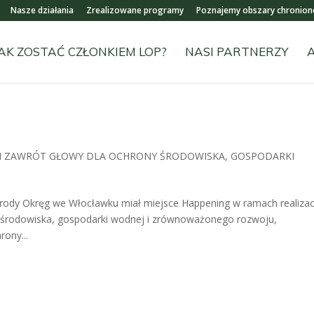
Nasze działania
Zrealizowane programy
Poznajemy obszary chronion
AK ZOSTAĆ CZŁONKIEM LOP?
NASI PARTNERZY
I ZAWRÓT GŁOWY DLA OCHRONY ŚRODOWISKA, GOSPODARKI
zyrody Okręg we Włocławku miał miejsce Happening w ramach realizac
 środowiska, gospodarki wodnej i zrównoważonego rozwoju,
ony...