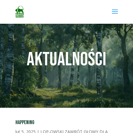
AKTUALNOŚCI
Happening
lut 5, 2025
|
LOP-OWSKI ZAWRÓT GŁOWY DLA