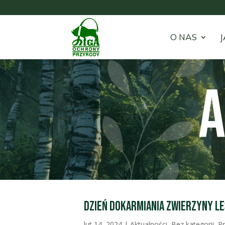
O NAS
J
A
Dzień Dokarmiania Zwierzyny Le
lut 14, 2024
|
Aktualności
,
Bez kategorii
,
P