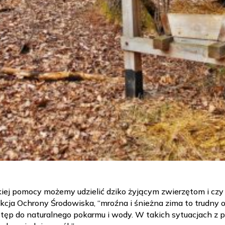
akiej pomocy możemy udzielić dziko żyjącym zwierzętom i czy
cja Ochrony Środowiska, “mroźna i śnieżna zima to trudny ok
ostęp do naturalnego pokarmu i wody. W takich sytuacjach z