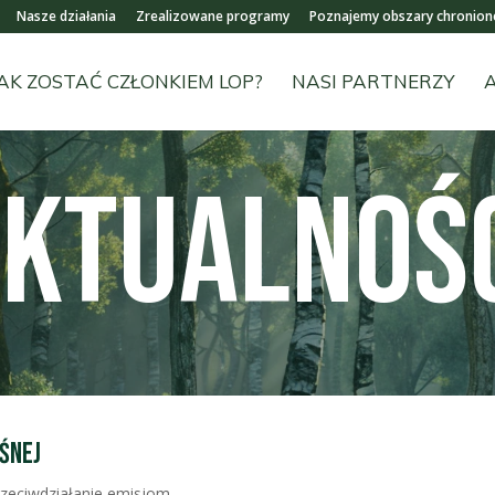
Nasze działania
Zrealizowane programy
Poznajemy obszary chronion
AK ZOSTAĆ CZŁONKIEM LOP?
NASI PARTNERZY
KTUALNOŚ
śnej
rzeciwdziałanie emisjom