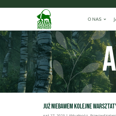
O NAS
J
A
Już niebawem kolejne warsztat
paź 27, 2023
|
Aktualności
,
Przeciwdziałan