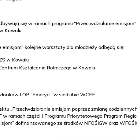
 odbywają się w ramach programu “Przeciwdziałanie emisjom
 w Kowalu.
 emisjom” kolejne warsztaty dla młodzieży odbędą się:
 ZS w Kowalu
 Centrum Kształcenia Rolniczego w Kowalu
Członków LOP “Emeryci” w siedzibie WCEE
ojektu „Przeciwdziałanie emisjom poprzez zmianę codzienn
w ramach części I Programu Priorytetowego Program Regio
 emisjom” dofinansowanego ze środków NFOŚiGW oraz WFOŚi