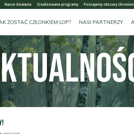
Nasze działania
Zrealizowane programy
Poznajemy obszary chronion
AK ZOSTAĆ CZŁONKIEM LOP?
NASI PARTNERZY
KTUALNOŚ
y!
ie emisjom