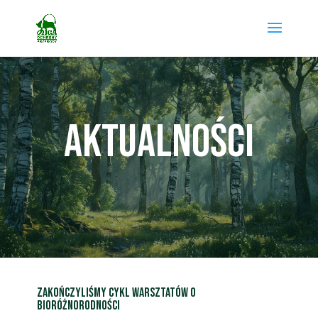
AKTUALNOŚCI
Zakończyliśmy cykl warsztatów o
bioróżnorodności