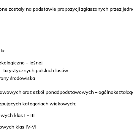
ne zostały na podstawie propozycji zgłaszanych przez jednos
lu:
kologiczno – leśnej
 turystycznych polskich lasów
rony środowiska
dstawowych oraz szkół ponadpodstawowych – ogólnokształc
ępujących kategoriach wiekowych:
ych klas I – III
wowych klas IV-VI