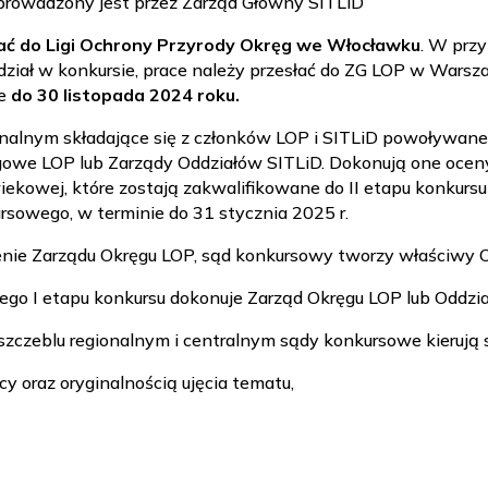
eprowadzony jest przez Zarząd Główny SITLiD
ć do Ligi Ochrony Przyrody Okręg we Włocławku
. W przy
dział w konkursie, prace należy przesłać do ZG LOP w Warsza
ie
do 30 listopada 2024 roku.
onalnym składające się z członków LOP i SITLiD powoływane
gowe LOP lub Zarządy Oddziałów SITLiD. Dokonują one ocen
wiekowej, które zostają zakwalifikowane do II etapu konkurs
rsowego, w terminie do 31 stycznia 2025 r.
nie Zarządu Okręgu LOP, sąd konkursowy tworzy właściwy O
go I etapu konkursu dokonuje Zarząd Okręgu LOP lub Oddzia
szczeblu regionalnym i centralnym sądy konkursowe kierują s
y oraz oryginalnością ujęcia tematu,