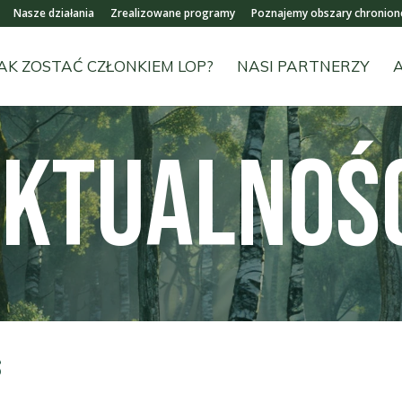
Nasze działania
Zrealizowane programy
Poznajemy obszary chronion
AK ZOSTAĆ CZŁONKIEM LOP?
NASI PARTNERZY
KTUALNOŚ
S