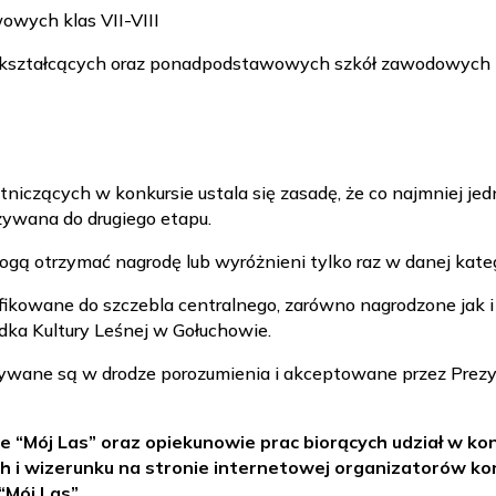
wowych klas VII-VIII
lnokształcących oraz ponadpodstawowych szkół zawodowych
tniczących w konkursie ustala się zasadę, że co najmniej jedn
azywana do drugiego etapu.
mogą otrzymać nagrodę lub wyróżnieni tylko raz w danej kate
ikowane do szczebla centralnego, zarówno nagrodzone jak i
dka Kultury Leśnej w Gołuchowie.
ywane są w drodze porozumienia i akceptowane przez Prezyd
ie “Mój Las” oraz opiekunowie prac biorących udział w k
h i wizerunku na stronie internetowej organizatorów k
“Mój Las”.