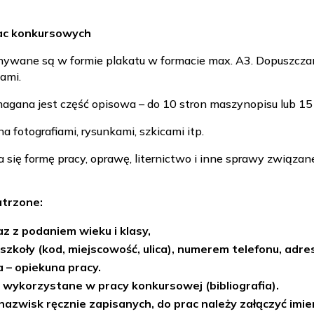
rac konkursowych
onywane są w formie plakatu w formacie max. A3. Dopuszcza
ami.
wymagana jest część opisowa – do 10 stron maszynopisu lub 15 
 fotografiami, rysunkami, szkicami itp.
 się formę pracy, oprawę, liternictwo i inne sprawy związan
trzone:
z z podaniem wieku i klasy,
zkoły (kod, miejscowość, ulica), numerem telefonu, adre
 – opiekuna pracy.
 wykorzystane w pracy konkursowej (bibliografia).
nazwisk ręcznie zapisanych, do prac należy załączyć im