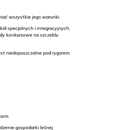
iać wszystkie jego warunki.
ół specjalnych i integracyjnych,
ądy konkursowe na szczeblu
est niedopuszczalne pod rygorem
 form
dzenie gospodarki leśnej