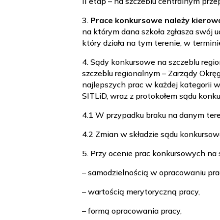
II etap – na szczeblu centralnym prz
3.
Prace konkursowe należy kierowa
na którym dana szkoła zgłasza swój u
który działa na tym terenie, w termin
4. Sądy konkursowe na szczeblu regi
szczeblu regionalnym – Zarządy Okrę
najlepszych prac w każdej kategorii 
SITLiD, wraz z protokołem sądu konku
4.1 W przypadku braku na danym tere
4.2 Zmian w składzie sądu konkursowe
5. Przy ocenie prac konkursowych na 
– samodzielnością w opracowaniu prac
– wartością merytoryczną pracy,
– formą opracowania pracy,