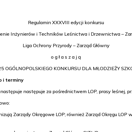
Regulamin XXXVIII edycji konkursu
enie Inżynierów i Techników Leśnictwa i Drzewnictwa – Za
Liga Ochrony Przyrody – Zarząd Główny
o g ł a s z a j ą
 2025 OGÓLNOPOLSKIEGO KONKURSU DLA MŁODZIEŻY SZKO
b i terminy
u następuje następuje za pośrednictwem LOP, prasy leśnej, p
powo:
ganizują Zarządy Okręgowe LOP; również Zarząd Okręgu LOP w