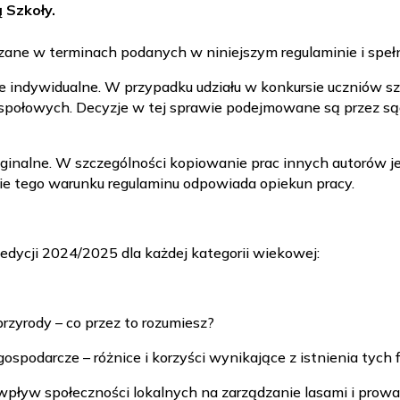
 Szkoły.
zane w terminach podanych w niniejszym regulaminie i spełn
e indywidualne. W przypadku udziału w konkursie uczniów szk
 zespołowych. Decyzje w tej sprawie podejmowane są przez s
ginalne. W szczególności kopiowanie prac innych autorów j
anie tego warunku regulaminu odpowiada opiekun pracy.
dycji 2024/2025 dla każdej kategorii wiekowej:
 przyrody – co przez to rozumiesz?
 gospodarcze – różnice i korzyści wynikające z istnienia tych
 wpływ społeczności lokalnych na zarządzanie lasami i prowa