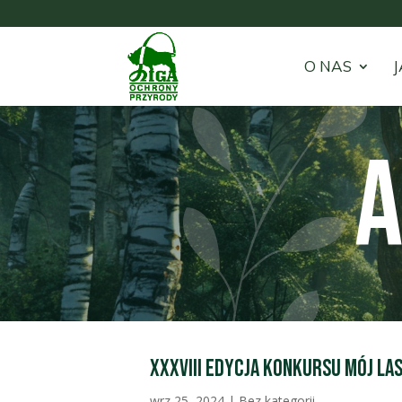
O NAS
J
A
XXXVIII edycja konkursu MÓJ LA
wrz 25, 2024
|
Bez kategorii