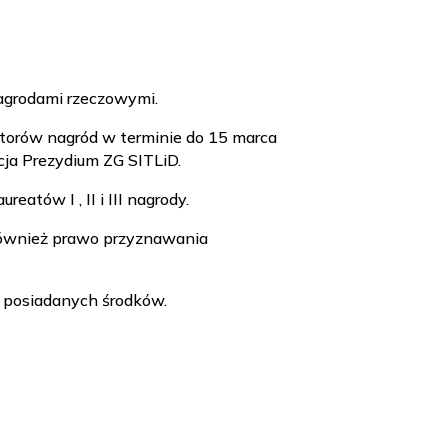
agrodami rzeczowymi.
atorów nagród w terminie do 15 marca
ja Prezydium ZG SITLiD.
tów I , II i III nagrody.
również prawo przyznawania
 posiadanych środków.